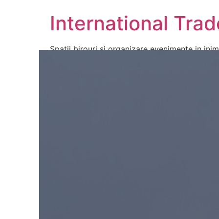
International Trad
Spatii birouri si organizare evenimente in ini