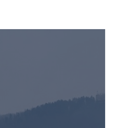
te
Săli de Conferință
Închiriere birouri