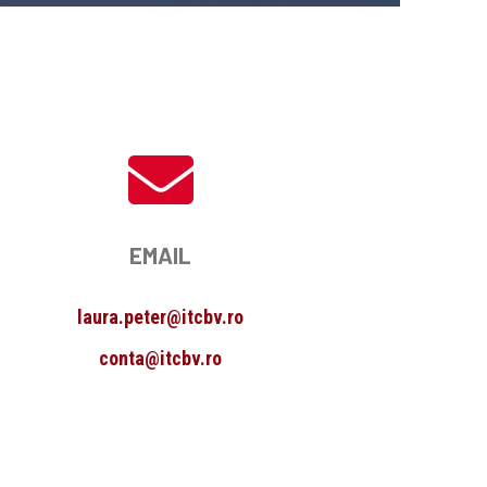
EMAIL
laura.peter@itcbv.ro
conta@itcbv.ro