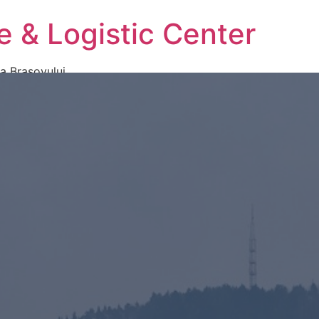
e & Logistic Center
ma Brasovului
Acasă
Evenimen